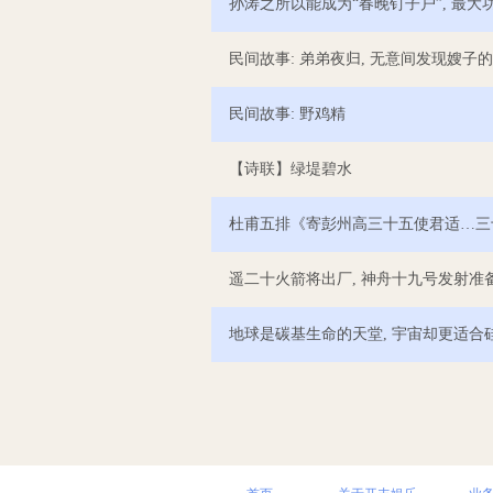
孙涛之所以能成为“春晚钉子户”, 最大
民间故事: 弟弟夜归, 无意间发现嫂子
民间故事: 野鸡精
【诗联】绿堤碧水
杜甫五排《寄彭州高三十五使君适…三
遥二十火箭将出厂, 神舟十九号发射准备
地球是碳基生命的天堂, 宇宙却更适合