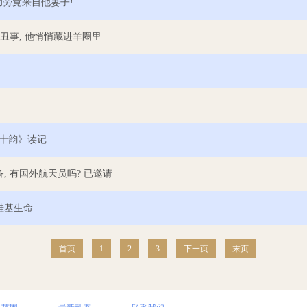
功劳竟来自他妻子!
的丑事, 他悄悄藏进羊圈里
十韵》读记
, 有国外航天员吗? 已邀请
硅基生命
首页
1
2
3
下一页
末页